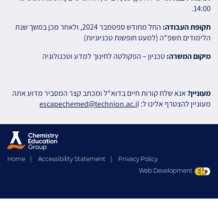
14:00.
תקופת העבודה:
החל מחודש ספטמבר 2024, ולאחר מכן במשך שנת
הלימודים תשפ”ה (למעט חופשות טכניוניות)
מיקום המשרה
:
טכניון – הפקולטה לחינוך למדע וטכנולוגיה
מעוניין?
אנא
שלח
קורות
חיים
בדוא
“
ל
ומכתב
קצר
המסביר
מדוע
אתה
מעוניין
להצטרף
אלינו
ל
:
l
escapechemed@technion.ac.i
Home
|
Accessibility Statement
|
Privacy Policy
Web Development