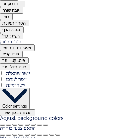
ריווח טקסט
גובה שורה
סמן
הסתר תמונות
מבנה הדף
השתק קול
הגדרות גופן
אפס הגדרות גופן
פונט קריא
פונט קטן יותר
פונט גדול יותר
יישר שמאלה
יישר למרכז
יישר ימינה
Color settings
תמונות בגוון אפור
Adjust background colors
התאם צבעי כותרת
התאם צבעי טקסט