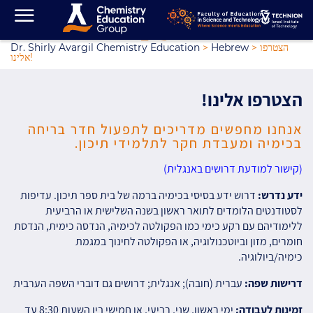
הצטרפו
>
Hebrew
>
Dr. Shirly Avargil Chemistry Education
אלינו!
הצטרפו אלינו!
אנחנו מחפשים מדריכים לתפעול חדר בריחה
בכימיה ומעבדת חקר לתלמידי תיכון.
(קישור למודעת דרושים באנגלית)
ידע נדרש:
דרוש ידע בסיסי בכימיה ברמה של בית ספר תיכון. עדיפות
לסטודנטים הלומדים לתואר ראשון בשנה השלישית או הרביעית
ללימודיהם עם רקע כימי כמו הפקולטה לכימיה, הנדסה כימית, הנדסת
חומרים, מזון וביוטכנולוגיה, או הפקולטה לחינוך במגמת
כימיה/ביולוגיה.
דרישות שפה:
עברית (חובה); אנגלית; דרושים גם דוברי השפה הערבית
זמינות לעבודה:
ימי ראשון, שני, רביעי, או חמישי בין השעות 8:30 עד