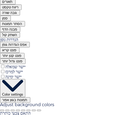
תאורים
ריווח טקסט
גובה שורה
סמן
הסתר תמונות
מבנה הדף
השתק קול
הגדרות גופן
אפס הגדרות גופן
פונט קריא
פונט קטן יותר
פונט גדול יותר
יישר שמאלה
יישר למרכז
יישר ימינה
Color settings
תמונות בגוון אפור
Adjust background colors
התאם צבעי כותרת